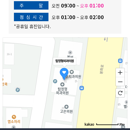
09:00
01:00
주
말
오전
~
오후
01:00
02:00
점
심
시
간
오후
~
오후
*공휴일 휴진입니다.
탑정형외과의원
20m