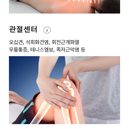
관절센터
오십견, 석회화건염, 회전근개파열
무릎통증, 테니스엘보, 족저근막염 등