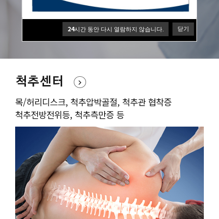
원장님의 풍부한 수술경험과 노하우를 바탕으로
환자의 통증개선과 빠른 회복을 최우선으로 합니다
24
닫기
시간 동안 다시 열람하지 않습니다.
척추센터
목/허리디스크, 척추압박골절, 척추관 협착증
척추전방전위등, 척추측만증 등