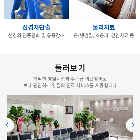
신경차단술
물리치료
신경의 염증완화 및 통증감소
온/냉찜질, 초음파, 견인치료 등
둘러보기
쾌적한 병원시설과 수준급 의료장비로
보다 편안하게 양질의 진료 서비스를 제공합니다