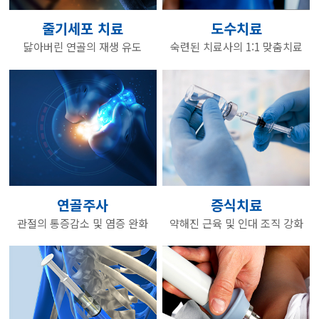
줄기세포 치료
도수치료
닳아버린 연골의 재생 유도
숙련된 치료사의 1:1 맞춤치료
연골주사
증식치료
관절의 통증감소 및 염증 완화
약해진 근육 및 인대 조직 강화