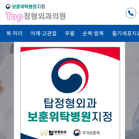
목·허리
어깨·고관절
무릎
손목·발목
줄기세포치
척추치료
관절치료
골절치료
Top
Top
Top
내 가족을
치료하는 마음으로
Top
정형외과
가
함께합니다.