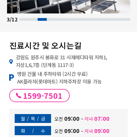
3/12
진료시간 및 오시는길
강원도 원주시 봉화로 31 시재메디타워 지하1,
지상1,6,7층 (단계동 1117-3)
병원 건물 내 주차타워 (2시간 무료)
AK플라자(롯데마트) 지하주차장 이용 가능
1599-7501
09:00
07:00
월
/
목
/
금
오전
~
저녁
09:00
09:00
화
/
수
오전
~
저녁