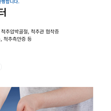
진행합니다.
터
 척추압박골절, 척추관 협착증
, 척추측만증 등