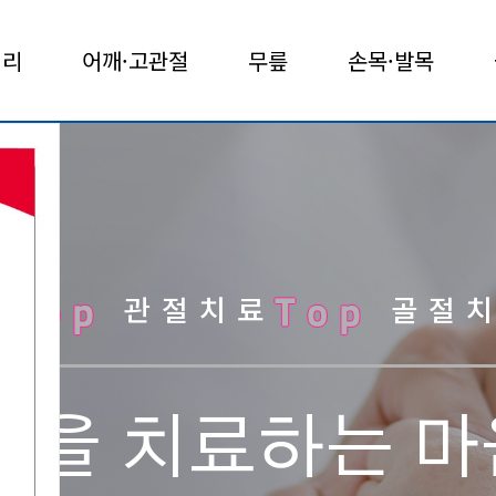
허리
어깨·고관절
무릎
손목·발목
료
관절치료
골절
Top
Top
족을 치료하는 