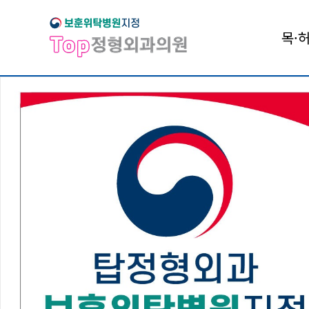
목·
척추치
내 가