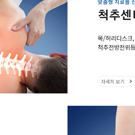
맞춤형 치료를 
척추센
목/허리디스크,
척추전방전위등
자세히 보기