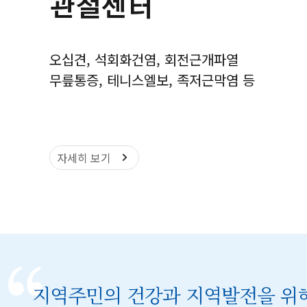
관절센터
오십견, 석회화건염, 회전근개파열
무릎통증, 테니스엘보, 족저근막염 등
자세히 보기
지역주민의 건강과 지역발전을 위해