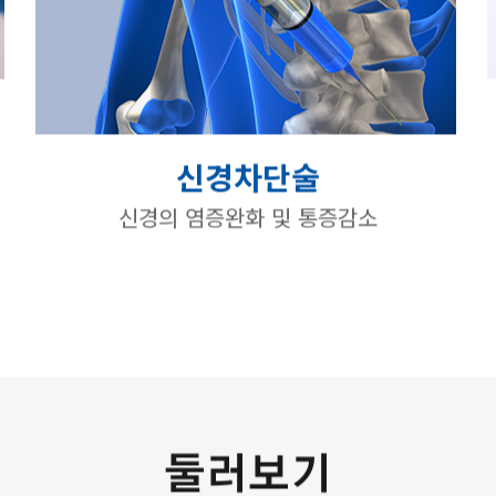
신경차단술
신경의 염증완화 및 통증감소
둘러보기