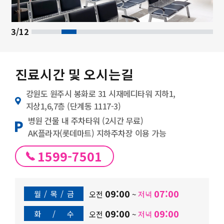
3/12
진료시간 및 오시는길
강원도 원주시 봉화로 31 시재메디타워 지하1,
지상1,6,7층 (단계동 1117-3)
병원 건물 내 주차타워 (2시간 무료)
AK플라자(롯데마트) 지하주차장 이용 가능
1599-7501
09:00
07:00
월
/
목
/
금
오전
~
저녁
09:00
09:00
화
/
수
오전
~
저녁