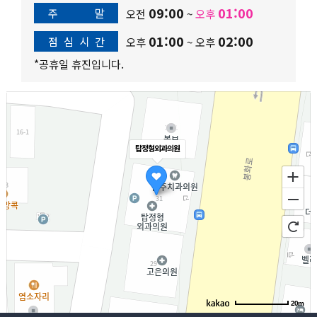
09:00
01:00
주
말
오전
~
오후
01:00
02:00
점
심
시
간
오후
~
오후
*공휴일 휴진입니다.
탑정형외과의원
20m