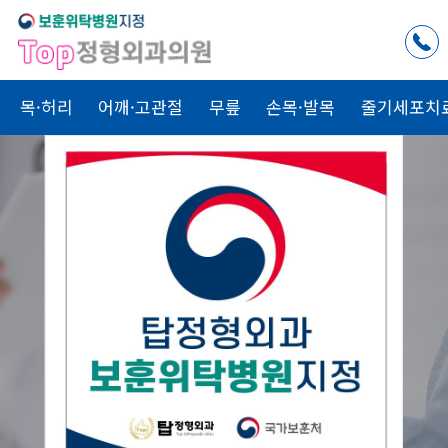
목·허리
어깨·고관절
무릎
손목·발목
줄기세포치
척추치료
관절치료
골절치료
Top
Top
Top
내 가족을
치료하는 마음으로
Top
정형외과
가
함께합니다.