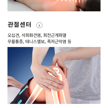
관절센터
오십견, 석회화건염, 회전근개파열
무릎통증, 테니스엘보, 족저근막염 등