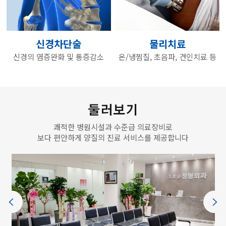
신경차단술
물리치료
신경의 염증완화 및 통증감소
온/냉찜질, 초음파, 견인치료 등
둘러보기
쾌적한 병원시설과 수준급 의료장비로
보다 편안하게 양질의 진료 서비스를 제공합니다