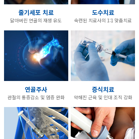
줄기세포 치료
도수치료
닳아버린 연골의 재생 유도
숙련된 치료사의 1:1 맞춤치료
연골주사
증식치료
관절의 통증감소 및 염증 완화
약해진 근육 및 인대 조직 강화