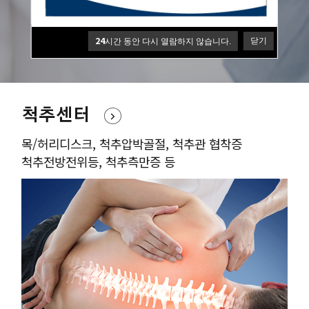
원장님의 풍부한 수술경험과 노하우를 바탕으로
환자의 통증개선과 빠른 회복을 최우선으로 합니다
24
닫기
시간 동안 다시 열람하지 않습니다.
척추센터
목/허리디스크, 척추압박골절, 척추관 협착증
척추전방전위등, 척추측만증 등