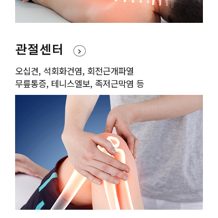
관절센터
오십견, 석회화건염, 회전근개파열
무릎통증, 테니스엘보, 족저근막염 등