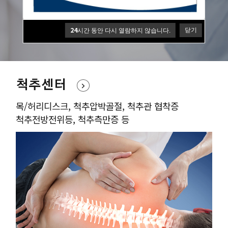
원장님의 풍부한 수술경험과 노하우를 바탕으로
환자의 통증개선과 빠른 회복을 최우선으로 합니다
24
닫기
시간 동안 다시 열람하지 않습니다.
척추센터
목/허리디스크, 척추압박골절, 척추관 협착증
척추전방전위등, 척추측만증 등