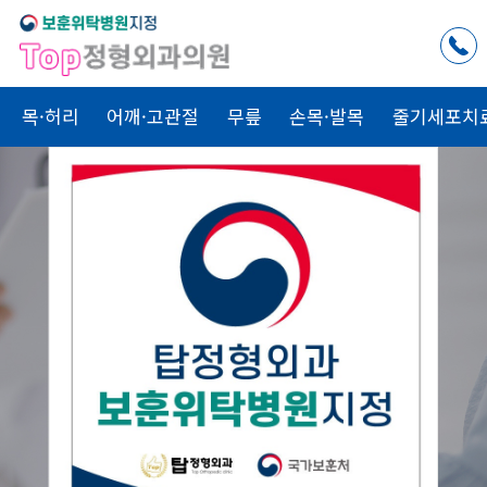
목·허리
어깨·고관절
무릎
손목·발목
줄기세포치
척추치료
관절치료
골절치료
Top
Top
Top
내 가족을
치료하는 마음으로
Top
정형외과
가
함께합니다.