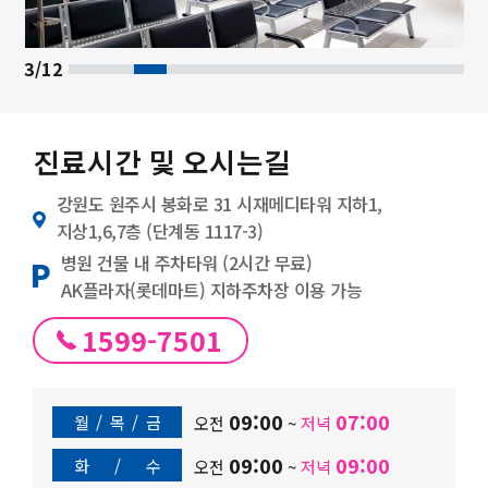
3/12
진료시간 및 오시는길
강원도 원주시 봉화로 31 시재메디타워 지하1,
지상1,6,7층 (단계동 1117-3)
병원 건물 내 주차타워 (2시간 무료)
AK플라자(롯데마트) 지하주차장 이용 가능
1599-7501
09:00
07:00
월
/
목
/
금
오전
~
저녁
09:00
09:00
화
/
수
오전
~
저녁