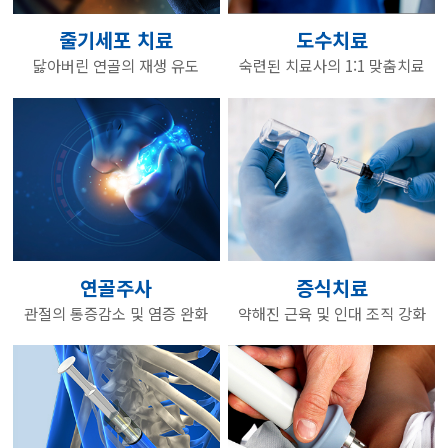
줄기세포 치료
도수치료
닳아버린 연골의 재생 유도
숙련된 치료사의 1:1 맞춤치료
연골주사
증식치료
관절의 통증감소 및 염증 완화
약해진 근육 및 인대 조직 강화