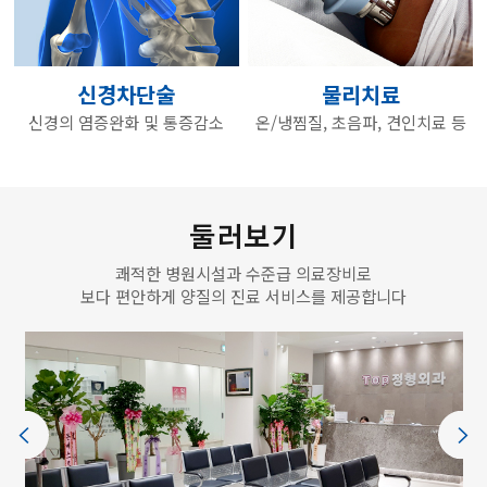
신경차단술
물리치료
신경의 염증완화 및 통증감소
온/냉찜질, 초음파, 견인치료 등
둘러보기
쾌적한 병원시설과 수준급 의료장비로
보다 편안하게 양질의 진료 서비스를 제공합니다