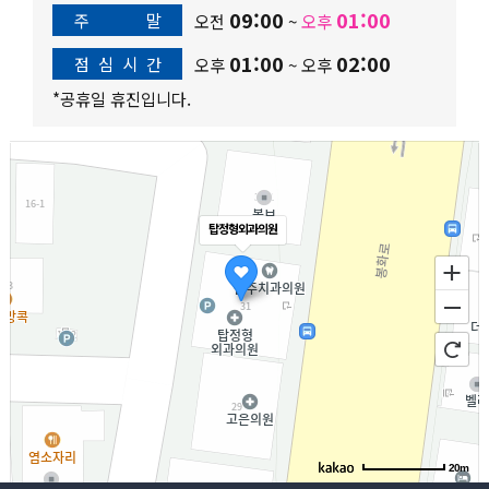
09:00
01:00
주
말
오전
~
오후
01:00
02:00
점
심
시
간
오후
~
오후
*공휴일 휴진입니다.
탑정형외과의원
20m