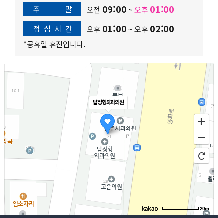
09:00
01:00
주
말
오전
~
오후
01:00
02:00
점
심
시
간
오후
~
오후
*공휴일 휴진입니다.
탑정형외과의원
20m