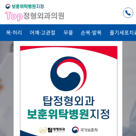
목·허리
어깨·고관절
무릎
손목·발목
줄기세포치
척추치료
관절치료
골절치료
Top
Top
Top
내 가족을
치료하는 마음으로
Top
정형외과
가
함께합니다.