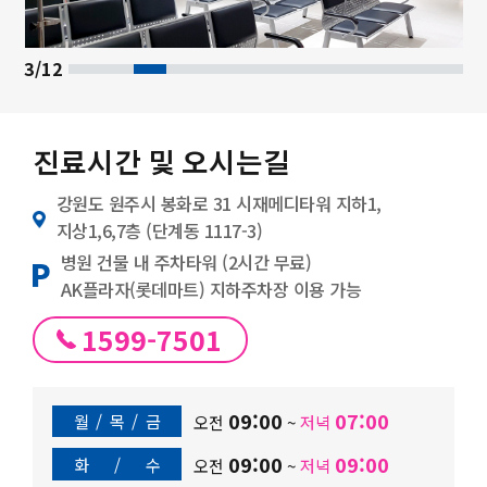
3/12
진료시간 및 오시는길
강원도 원주시 봉화로 31 시재메디타워 지하1,
지상1,6,7층 (단계동 1117-3)
병원 건물 내 주차타워 (2시간 무료)
AK플라자(롯데마트) 지하주차장 이용 가능
1599-7501
09:00
07:00
월
/
목
/
금
오전
~
저녁
09:00
09:00
화
/
수
오전
~
저녁