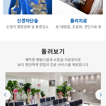
신경차단술
물리치료
신경의 염증완화 및 통증감소
온/냉찜질, 초음파, 견인치료 등
둘러보기
쾌적한 병원시설과 수준급 의료장비로
보다 편안하게 양질의 진료 서비스를 제공합니다