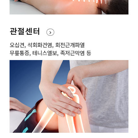
관절센터
오십견, 석회화건염, 회전근개파열
무릎통증, 테니스엘보, 족저근막염 등