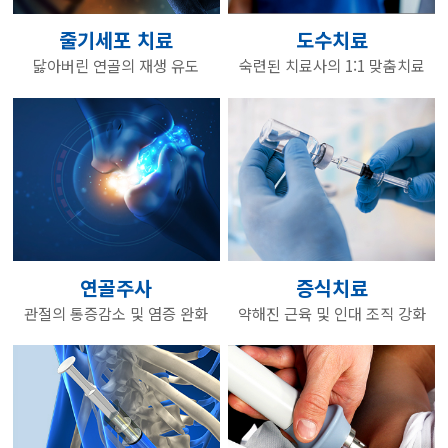
줄기세포 치료
도수치료
닳아버린 연골의 재생 유도
숙련된 치료사의 1:1 맞춤치료
연골주사
증식치료
관절의 통증감소 및 염증 완화
약해진 근육 및 인대 조직 강화