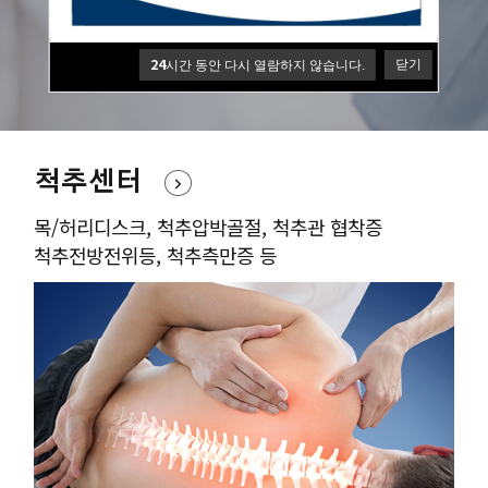
원장님의 풍부한 수술경험과 노하우를 바탕으로
환자의 통증개선과 빠른 회복을 최우선으로 합니다
24
닫기
시간 동안 다시 열람하지 않습니다.
척추센터
목/허리디스크, 척추압박골절, 척추관 협착증
척추전방전위등, 척추측만증 등