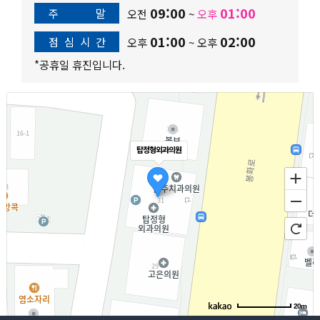
09:00
01:00
주
말
오전
~
오후
01:00
02:00
점
심
시
간
오후
~
오후
*공휴일 휴진입니다.
탑정형외과의원
20m