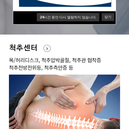
원장님의 풍부한 수술경험과 노하우를 바탕으로
환자의 통증개선과 빠른 회복을 최우선으로 합니다
24
닫기
시간 동안 다시 열람하지 않습니다.
척추센터
목/허리디스크, 척추압박골절, 척추관 협착증
척추전방전위등, 척추측만증 등