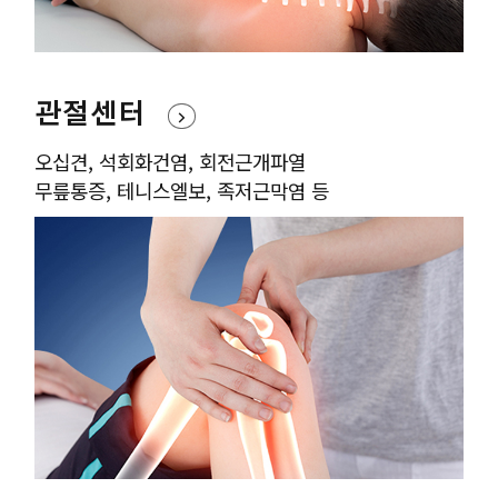
관절센터
오십견, 석회화건염, 회전근개파열
무릎통증, 테니스엘보, 족저근막염 등