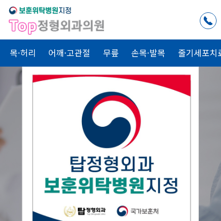
목·허리
어깨·고관절
무릎
손목·발목
줄기세포치
척추치료
관절치료
골절치료
Top
Top
Top
내 가족을
치료하는 마음으로
Top
정형외과
가
함께합니다.