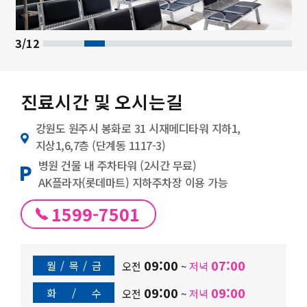
4/12
진료시간 및 오시는길
강원도 원주시 봉화로 31 시재메디타워 지하1,
지상1,6,7층 (단계동 1117-3)
병원 건물 내 주차타워 (2시간 무료)
AK플라자(롯데마트) 지하주차장 이용 가능
1599-7501
09:00
07:00
월
/
목
/
금
오전
~
저녁
09:00
09:00
화
/
수
오전
~
저녁