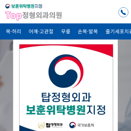
목·허리
어깨·고관절
무릎
손목·발목
줄기세포치
척추치료
관절치료
골절치료
Top
Top
Top
내 가족을
치료하는 마음으로
Top
정형외과
가
함께합니다.