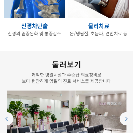
신경차단술
물리치료
신경의 염증완화 및 통증감소
온/냉찜질, 초음파, 견인치료 등
둘러보기
쾌적한 병원시설과 수준급 의료장비로
보다 편안하게 양질의 진료 서비스를 제공합니다