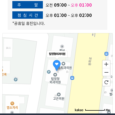
09:00
01:00
주
말
오전
~
오후
01:00
02:00
점
심
시
간
오후
~
오후
*공휴일 휴진입니다.
탑정형외과의원
20m