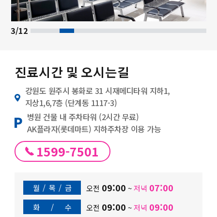
3/12
진료시간 및 오시는길
강원도 원주시 봉화로 31 시재메디타워 지하1,
지상1,6,7층 (단계동 1117-3)
병원 건물 내 주차타워 (2시간 무료)
AK플라자(롯데마트) 지하주차장 이용 가능
1599-7501
09:00
07:00
월
/
목
/
금
오전
~
저녁
09:00
09:00
화
/
수
오전
~
저녁