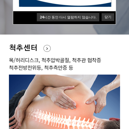
원장님의 풍부한 수술경험과 노하우를 바탕으로
환자의 통증개선과 빠른 회복을 최우선으로 합니다
24
닫기
시간 동안 다시 열람하지 않습니다.
척추센터
목/허리디스크, 척추압박골절, 척추관 협착증
척추전방전위등, 척추측만증 등