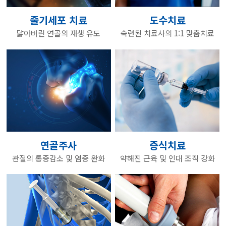
줄기세포 치료
도수치료
닳아버린 연골의 재생 유도
숙련된 치료사의 1:1 맞춤치료
연골주사
증식치료
관절의 통증감소 및 염증 완화
약해진 근육 및 인대 조직 강화