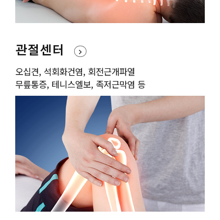
관절센터
오십견, 석회화건염, 회전근개파열
무릎통증, 테니스엘보, 족저근막염 등